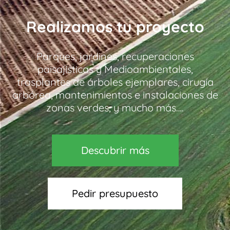
Realizamos tu proyecto
Parques, jardines, recuperaciones
paisajísticas y Medioambientales,
trasplantes de árboles ejemplares, cirugía
arbórea, mantenimientos e instalaciones de
zonas verdes, y mucho más….
Descubrir más
Pedir presupuesto